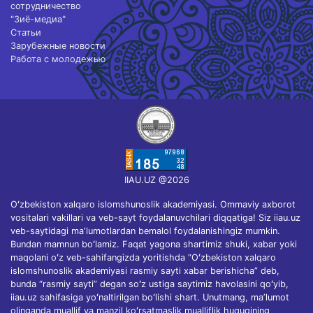
сотрудничество
"Зиё-медиа"
Статьи
Зарубежные новости
Работа с молодежью
IIAU.UZ @2026
Oʻzbekiston xalqaro islomshunoslik akademiyasi. Ommaviy axborot
vositalari vakillari va veb-sayt foydalanuvchilari diqqatiga! Siz iiau.uz
veb-saytidagi maʼlumotlardan bemalol foydalanishingiz mumkin.
Bundan mamnun boʻlamiz. Faqat yagona shartimiz shuki, xabar yoki
maqolani oʻz veb-sahifangizda yoritishda “Oʻzbekiston xalqaro
islomshunoslik akademiyasi rasmiy sayti xabar berishicha” deb,
bunda “rasmiy sayti” degan soʻz ustiga saytimiz havolasini qoʻyib,
iiau.uz sahifasiga yoʻnaltirilgan boʻlishi shart. Unutmang, maʼlumot
olinganda muallif va manzil koʻrsatmaslik mualliflik huquqining