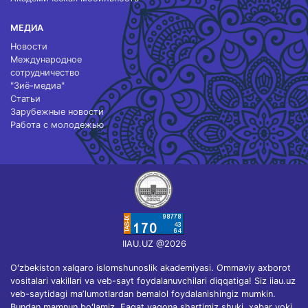
МЕДИА
Новости
Международное
сотрудничество
"Зиё-медиа"
Статьи
Зарубежные новости
Работа с молодежью
IIAU.UZ @2026
Oʻzbekiston xalqaro islomshunoslik akademiyasi. Ommaviy axborot
vositalari vakillari va veb-sayt foydalanuvchilari diqqatiga! Siz iiau.uz
veb-saytidagi maʼlumotlardan bemalol foydalanishingiz mumkin.
Bundan mamnun boʻlamiz. Faqat yagona shartimiz shuki, xabar yoki