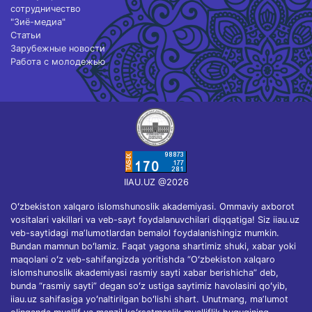
сотрудничество
"Зиё-медиа"
Статьи
Зарубежные новости
Работа с молодежью
IIAU.UZ @2026
Oʻzbekiston xalqaro islomshunoslik akademiyasi. Ommaviy axborot
vositalari vakillari va veb-sayt foydalanuvchilari diqqatiga! Siz iiau.uz
veb-saytidagi maʼlumotlardan bemalol foydalanishingiz mumkin.
Bundan mamnun boʻlamiz. Faqat yagona shartimiz shuki, xabar yoki
maqolani oʻz veb-sahifangizda yoritishda “Oʻzbekiston xalqaro
islomshunoslik akademiyasi rasmiy sayti xabar berishicha” deb,
bunda “rasmiy sayti” degan soʻz ustiga saytimiz havolasini qoʻyib,
iiau.uz sahifasiga yoʻnaltirilgan boʻlishi shart. Unutmang, maʼlumot