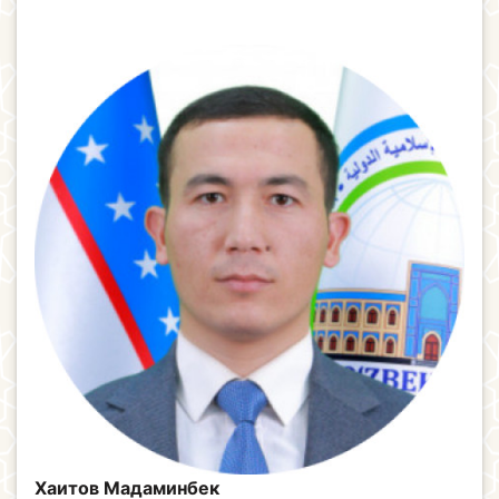
Xaитов Maдаминбек