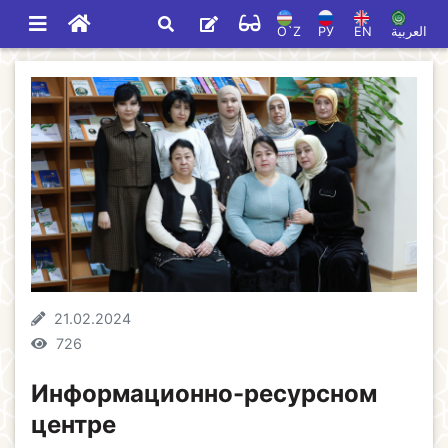
O`Z
РУ
EN
العربية
21.02.2024
726
Информационно-ресурсном
центре