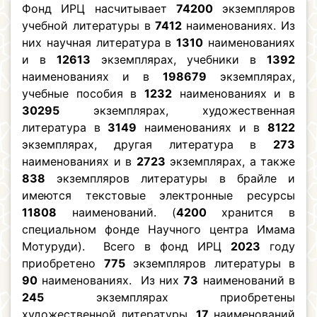
Фонд ИРЦ насчитывает
74200
экземпляров
учебной литературы в
7412
наименованиях. Из
них научная литература в
1310
наименованиях
и в
12613
экземплярах, учебники в
1392
наименованиях и в
198679
экземплярах,
учебные пособия в
1232
наименованиях и в
30295
экземплярах, художественная
литература в
3149
наименованиях и в
8122
экземплярах, другая литература в
273
наименованиях и в
2723
экземплярах, а также
838
экземпляров литературы в брайле и
имеются текстовые электронные ресурсы
11808
наименований. (
4200
хранится в
специальном фонде Научного центра Имама
Мотуруди). Всего в фонд ИРЦ
2023
году
приобретено
775
экземпляров литературы в
90
наименованиях. Из них
73
наименований в
245
экземплярах приобретены
художественной литературы,
17
наименований