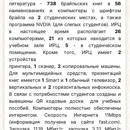
литература -
738
брайльских книг в
56
наименованиях и компьютеры с шрифтом
брайла на
2
студенческих местах, а также
программа NVDIA (для слепых студентов). ИРЦ
в настоящее время располагает
26
компьютерами,
21
из которых находится в
учебном зале ИРЦ,
5
- в студенческом
помещении. Кроме того, ИРЦ имеет
2
устройства
принтера,
1
сканер,
2
копировальные машины.
Для мультимедийных средств, презентаций
книг имеется
1
Smart и
1
обычный телевизор,
2
вертикальных и
2
горизонтальных инфокиоска.
В связи с потребностями студентов созданы и
вывешены QR кодовые доски для учебных
пособий. Компьютеры полностью обеспечены
интернетом. Скорость Интернета 11Mbps
(информация получена на сайте fast.com).
Загрузка 11.19 Мбит/с, загрузка 3.21 Мбит/с