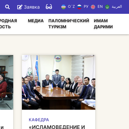
Заявка
O`Z
РУ
EN
العربية
РОДНАЯ
МЕДИА
ПАЛОМНИЧЕСКИЙ
ИМАМ
ОСТЬ
ТУРИЗМ
ДАРИМИ
КАФЕДРА
 и
«ИСЛАМОВЕДЕНИЕ И