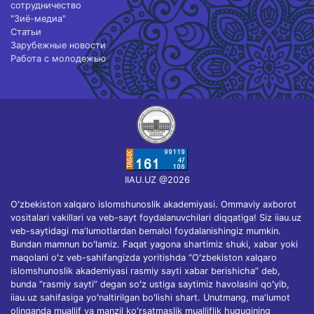
сотрудничество
"Зиё-медиа"
Статьи
Зарубежные новости
Работа с молодежью
IIAU.UZ @2026
Oʻzbekiston xalqaro islomshunoslik akademiyasi. Ommaviy axborot
vositalari vakillari va veb-sayt foydalanuvchilari diqqatiga! Siz iiau.uz
veb-saytidagi maʼlumotlardan bemalol foydalanishingiz mumkin.
Bundan mamnun boʻlamiz. Faqat yagona shartimiz shuki, xabar yoki
maqolani oʻz veb-sahifangizda yoritishda “Oʻzbekiston xalqaro
islomshunoslik akademiyasi rasmiy sayti xabar berishicha” deb,
bunda “rasmiy sayti” degan soʻz ustiga saytimiz havolasini qoʻyib,
iiau.uz sahifasiga yoʻnaltirilgan boʻlishi shart. Unutmang, maʼlumot
olinganda muallif va manzil koʻrsatmaslik mualliflik huquqining