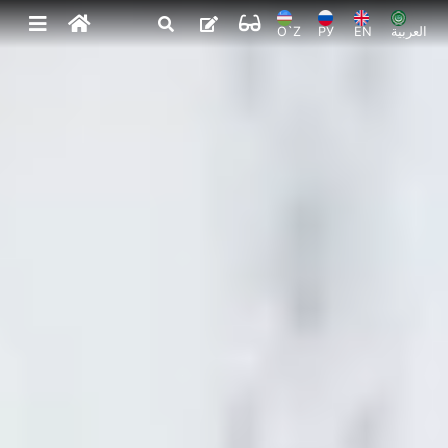
O`Z
РУ
EN
العربية