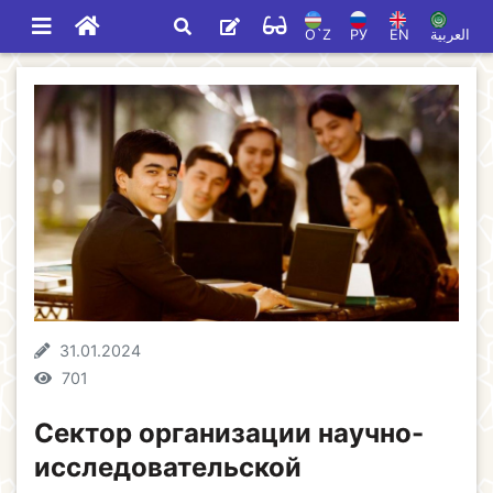
O`Z
РУ
EN
العربية
31.01.2024
701
Сектор организации научно-
исследовательской