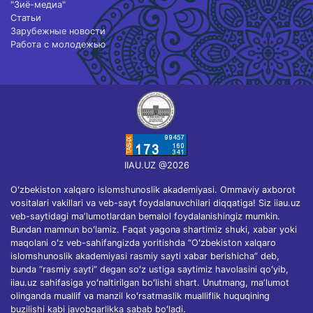
"Зиё-медиа"
Статьи
Зарубежные новости
Работа с молодежью
IIAU.UZ @2026
Oʻzbekiston xalqaro islomshunoslik akademiyasi. Ommaviy axborot
vositalari vakillari va veb-sayt foydalanuvchilari diqqatiga! Siz iiau.uz
veb-saytidagi maʼlumotlardan bemalol foydalanishingiz mumkin.
Bundan mamnun boʻlamiz. Faqat yagona shartimiz shuki, xabar yoki
maqolani oʻz veb-sahifangizda yoritishda “Oʻzbekiston xalqaro
islomshunoslik akademiyasi rasmiy sayti xabar berishicha” deb,
bunda “rasmiy sayti” degan soʻz ustiga saytimiz havolasini qoʻyib,
iiau.uz sahifasiga yoʻnaltirilgan boʻlishi shart. Unutmang, maʼlumot
olinganda muallif va manzil koʻrsatmaslik mualliflik huquqining
buzilishi kabi javobgarlikka sabab boʻladi.